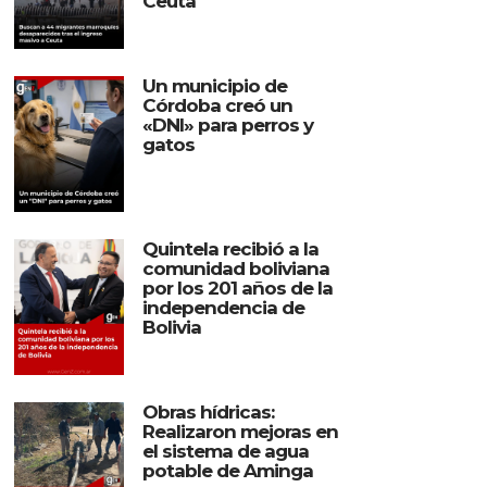
Ceuta
Un municipio de
Córdoba creó un
«DNI» para perros y
gatos
Quintela recibió a la
comunidad boliviana
por los 201 años de la
independencia de
Bolivia
Obras hídricas:
Realizaron mejoras en
el sistema de agua
potable de Aminga