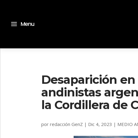
a
Menu
Desaparición en l
andinistas arge
la Cordillera de 
por
redacción GenZ
|
Dic 4, 2023
|
MEDIO A