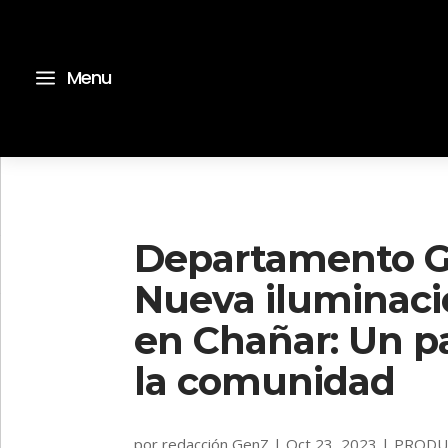
a
Menu
Departamento G
Nueva iluminaci
en Chañar: Un p
la comunidad
por
redacción GenZ
|
Oct 23, 2023
|
PRODU