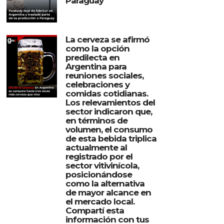
Paraguay
La cerveza se afirmó
como la opción
predilecta en
Argentina para
reuniones sociales,
celebraciones y
comidas cotidianas.
Los relevamientos del
sector indicaron que,
en términos de
volumen, el consumo
de esta bebida triplica
actualmente al
registrado por el
sector vitivinícola,
posicionándose
como la alternativa
de mayor alcance en
el mercado local.
Compartí esta
información con tus