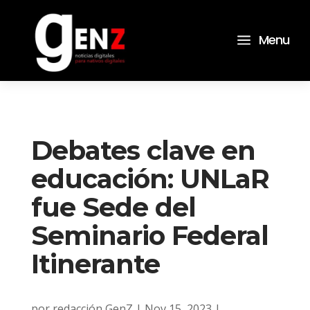
a
Menu
Debates clave en
educación: UNLaR
fue Sede del
Seminario Federal
Itinerante
por
redacción GenZ
|
Nov 15, 2023
|