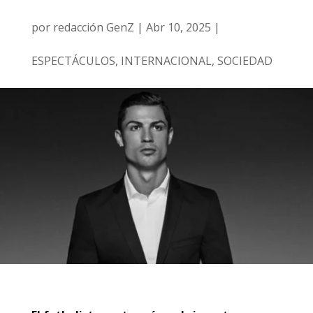
por
redacción GenZ
|
Abr 10, 2025
|
ESPECTÁCULOS
,
INTERNACIONAL
,
SOCIEDAD