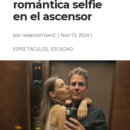
romántica selfie
en el ascensor
por
redacción GenZ
|
Nov 13, 2024
|
ESPECTÁCULOS
,
SOCIEDAD