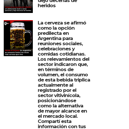
dejó decenas de
heridos
La cerveza se afirmó
como la opción
predilecta en
Argentina para
reuniones sociales,
celebraciones y
comidas cotidianas.
Los relevamientos del
sector indicaron que,
en términos de
volumen, el consumo
de esta bebida triplica
actualmente al
registrado por el
sector vitivinícola,
posicionándose
como la alternativa
de mayor alcance en
el mercado local.
Compartí esta
información con tus