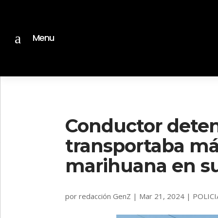
a
Menu
Conductor deten
transportaba má
marihuana en su
por
redacción GenZ
|
Mar 21, 2024
|
POLICI