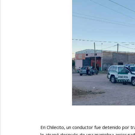
En Chilecito, un conductor fue detenido por t
lo atrapó después de una maniobra arriesgada 