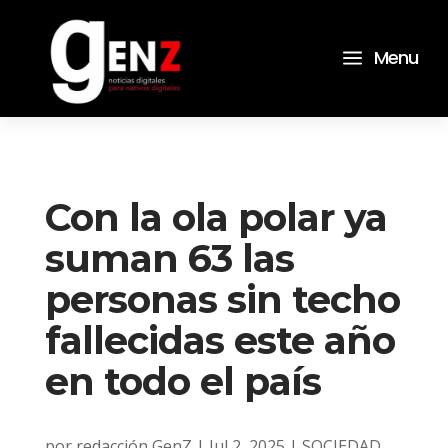
a
Menu
Con la ola polar ya
suman 63 las
personas sin techo
fallecidas este año
en todo el país
por
redacción GenZ
|
Jul 2, 2025
|
SOCIEDAD