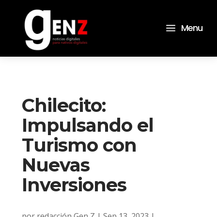
a
Menu
Chilecito:
Impulsando el
Turismo con
Nuevas
Inversiones
por
redacción Gen Z
|
Sep 13, 2023
|