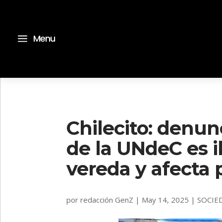
a
Menu
Chilecito: denu
de la UNdeC es i
vereda y afecta 
por
redacción GenZ
|
May 14, 2025
|
SOCIE