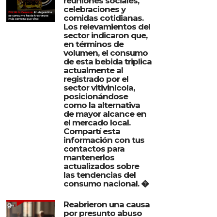
reuniones sociales,
celebraciones y
comidas cotidianas.
Los relevamientos del
sector indicaron que,
en términos de
volumen, el consumo
de esta bebida triplica
actualmente al
registrado por el
sector vitivinícola,
posicionándose
como la alternativa
de mayor alcance en
el mercado local.
Compartí esta
información con tus
contactos para
mantenerlos
actualizados sobre
las tendencias del
consumo nacional. �
Reabrieron una causa
por presunto abuso