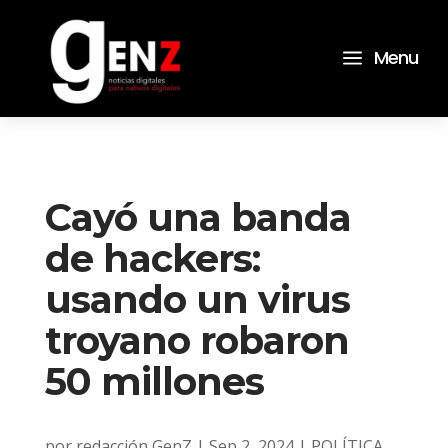
a
Menu
Cayó una banda
de hackers:
usando un virus
troyano robaron
50 millones
por
redacción GenZ
|
Sep 2, 2024
|
POLÍTICA
,