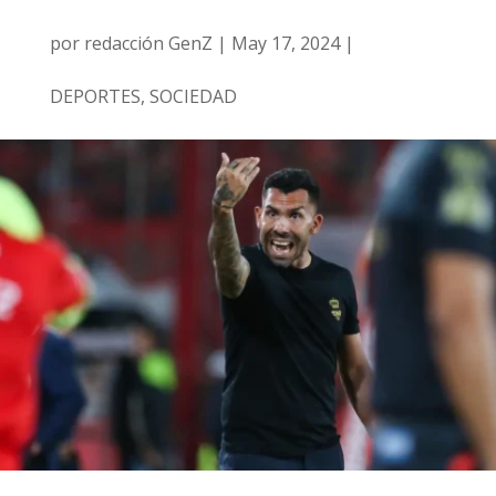
por
redacción GenZ
|
May 17, 2024
|
DEPORTES
,
SOCIEDAD