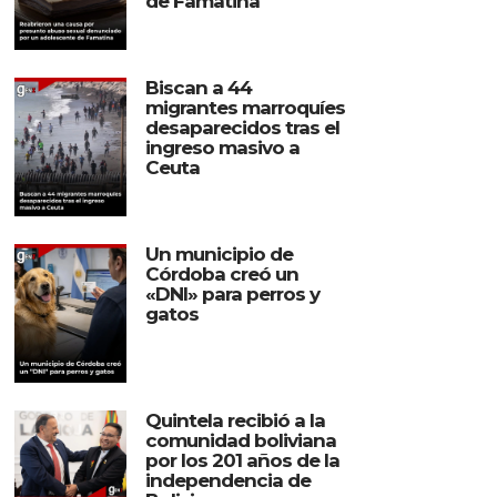
de Famatina
Biscan a 44
migrantes marroquíes
desaparecidos tras el
ingreso masivo a
Ceuta
Un municipio de
Córdoba creó un
«DNI» para perros y
gatos
Quintela recibió a la
comunidad boliviana
por los 201 años de la
independencia de