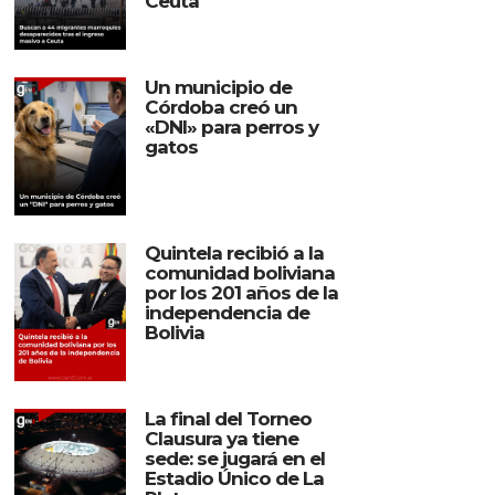
Ceuta
Un municipio de
Córdoba creó un
«DNI» para perros y
gatos
Quintela recibió a la
comunidad boliviana
por los 201 años de la
independencia de
Bolivia
La final del Torneo
Clausura ya tiene
sede: se jugará en el
Estadio Único de La