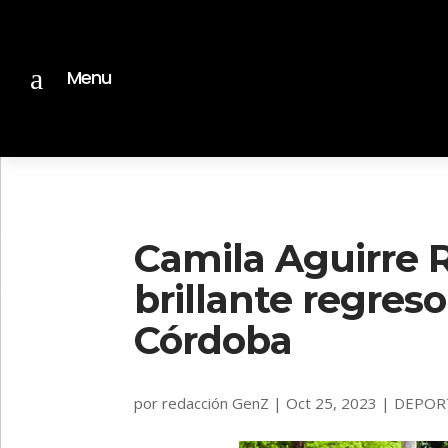
a
Menu
Camila Aguirre R
brillante regreso
Córdoba
por
redacción GenZ
|
Oct 25, 2023
|
DEPOR