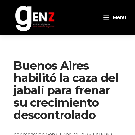
a
Menu
Buenos Aires
habilitó la caza del
jabalí para frenar
su crecimiento
descontrolado
por
redacción GenZ
|
Abr 24, 2025
|
MEDIO