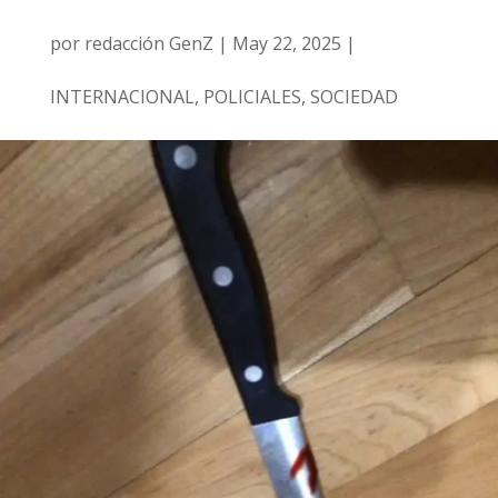
por
redacción GenZ
|
May 22, 2025
|
INTERNACIONAL
,
POLICIALES
,
SOCIEDAD