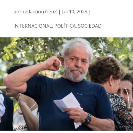
por
redacción GenZ
|
Jul 10, 2025
|
INTERNACIONAL
,
POLÍTICA
,
SOCIEDAD