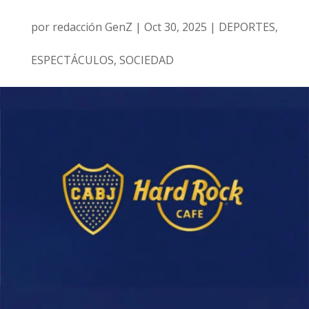
por
redacción GenZ
|
Oct 30, 2025
|
DEPORTES
,
ESPECTÁCULOS
,
SOCIEDAD