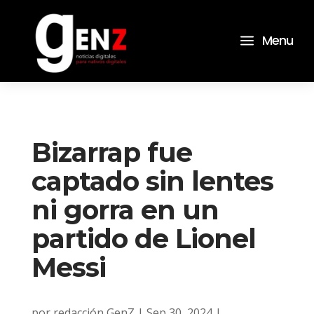
a
Menu
Bizarrap fue
captado sin lentes
ni gorra en un
partido de Lionel
Messi
por
redacción GenZ
|
Sep 30, 2024
|