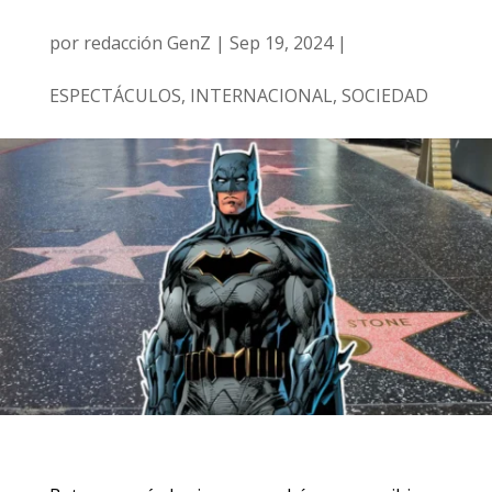
por
redacción GenZ
|
Sep 19, 2024
|
ESPECTÁCULOS
,
INTERNACIONAL
,
SOCIEDAD