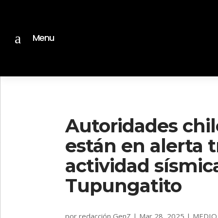
a
Menu
Autoridades chil
están en alerta 
actividad sísmic
Tupungatito
por
redacción GenZ
|
Mar 28, 2025
|
MEDIO