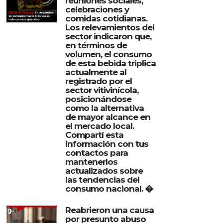
reuniones sociales,
celebraciones y
comidas cotidianas.
Los relevamientos del
sector indicaron que,
en términos de
volumen, el consumo
de esta bebida triplica
actualmente al
registrado por el
sector vitivinícola,
posicionándose
como la alternativa
de mayor alcance en
el mercado local.
Compartí esta
información con tus
contactos para
mantenerlos
actualizados sobre
las tendencias del
consumo nacional. �
Reabrieron una causa
por presunto abuso