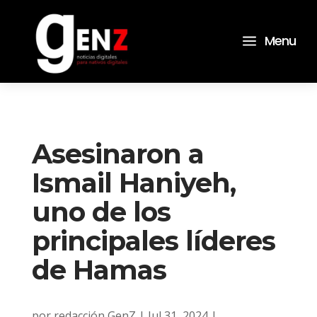
a
Menu
Asesinaron a
Ismail Haniyeh,
uno de los
principales líderes
de Hamas
por
redacción GenZ
|
Jul 31, 2024
|