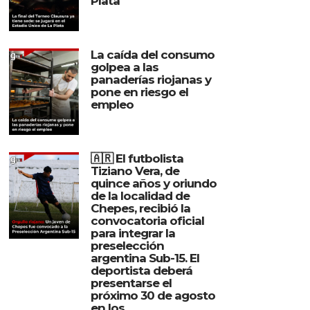
Plata
La caída del consumo
golpea a las
panaderías riojanas y
pone en riesgo el
empleo
🇦🇷 El futbolista
Tiziano Vera, de
quince años y oriundo
de la localidad de
Chepes, recibió la
convocatoria oficial
para integrar la
preselección
argentina Sub-15. El
deportista deberá
presentarse el
próximo 30 de agosto
en los