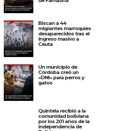
de Famatina
Biscan a 44
migrantes marroquíes
desaparecidos tras el
ingreso masivo a
Ceuta
Un municipio de
Córdoba creó un
«DNI» para perros y
gatos
Quintela recibió a la
comunidad boliviana
por los 201 años de la
independencia de