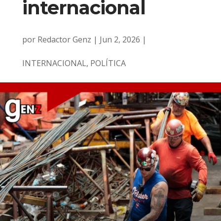
internacional
por
Redactor Genz
|
Jun 2, 2026
|
INTERNACIONAL
,
POLÍTICA