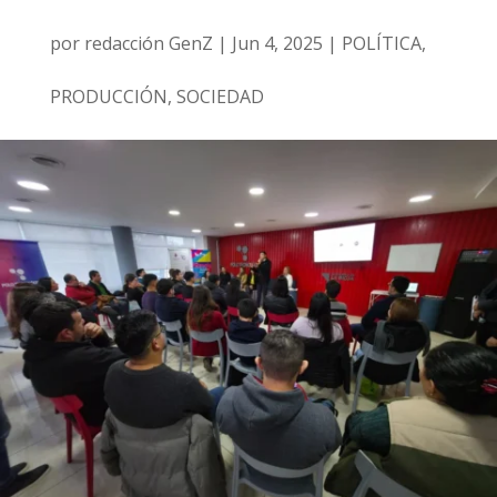
por
redacción GenZ
|
Jun 4, 2025
|
POLÍTICA
,
PRODUCCIÓN
,
SOCIEDAD