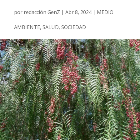
por
redacción GenZ
|
Abr 8, 2024
|
MEDIO
AMBIENTE
,
SALUD
,
SOCIEDAD