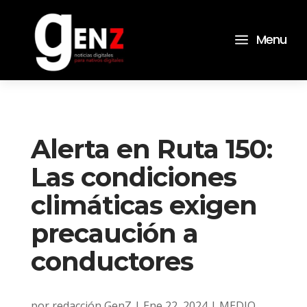
a
Menu
Alerta en Ruta 150:
Las condiciones
climáticas exigen
precaución a
conductores
por
redacción GenZ
|
Ene 22, 2024
|
MEDIO