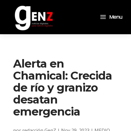
a
Menu
Alerta en
Chamical: Crecida
de río y granizo
desatan
emergencia
por
redacción GenZ
|
Nov 29, 2023
|
MEDIO