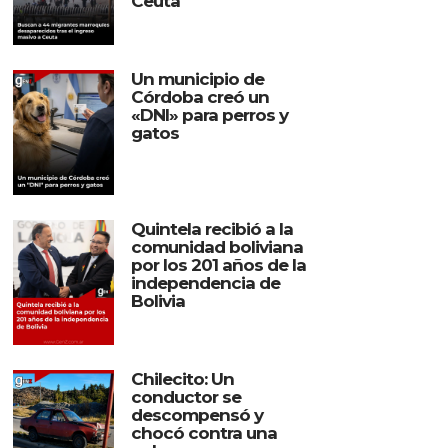
Ceuta
Un municipio de
Córdoba creó un
«DNI» para perros y
gatos
Quintela recibió a la
comunidad boliviana
por los 201 años de la
independencia de
Bolivia
Chilecito: Un
conductor se
descompensó y
chocó contra una