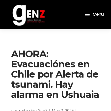
a
Menu
AHORA:
Evacuaciónes en
Chile por Alerta de
tsunami. Hay
alarma en Ushuaia
por
redacción GenZ
|
May 2, 2025
|