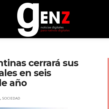
tinas cerrará sus
ales en seis
de año
A
,
SOCIEDAD