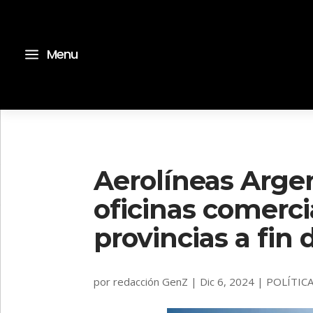
a
Menu
Aerolíneas Argen
oficinas comerci
provincias a fin 
por
redacción GenZ
|
Dic 6, 2024
|
POLÍTIC