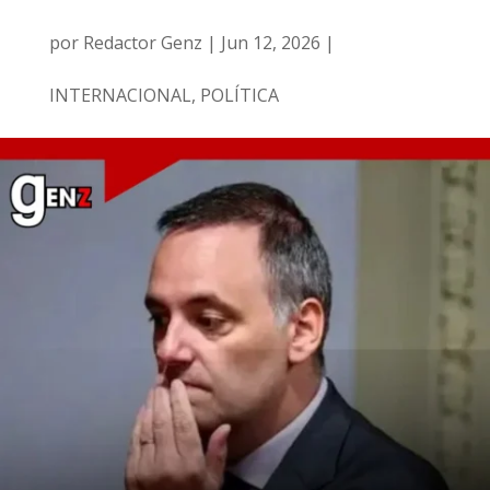
por
Redactor Genz
|
Jun 12, 2026
|
INTERNACIONAL
,
POLÍTICA