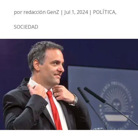
por
redacción GenZ
|
Jul 1, 2024
|
POLÍTICA
,
SOCIEDAD