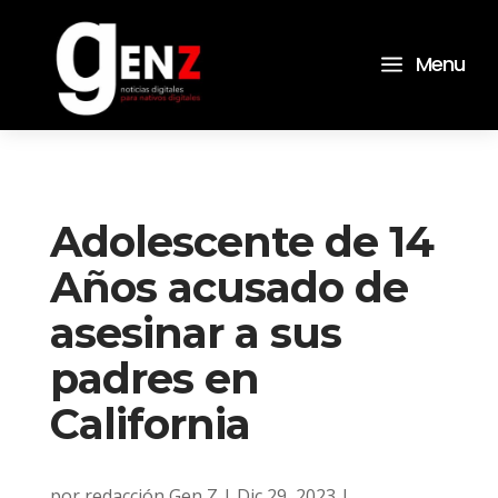
a
Menu
Adolescente de 14
Años acusado de
asesinar a sus
padres en
California
por
redacción Gen Z
|
Dic 29, 2023
|