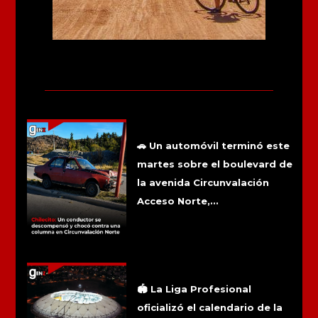
Más noticias
Chilecito: Un conductor se
descompensó y chocó contra una
columna en Circunvalación Norte
🚗 Un automóvil terminó este
martes sobre el boulevard de
la avenida Circunvalación
Acceso Norte,...
La final del Torneo Clausura ya tiene
sede: se jugará en el Estadio Único de
La Plata
🏟️ La Liga Profesional
oficializó el calendario de la