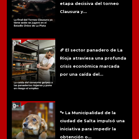
etapa decisiva del torneo
Clausura y...
La caída del consumo golpea a las
panaderías riojanas y pone en riesgo
el empleo
🥖 El sector panadero de La
Rioja atraviesa una profunda
crisis económica marcada
por una caída del...
Salta busca impedir que quienes
maltraten animales obtengan la
licencia de conducir
🐾 La Municipalidad de la
ciudad de Salta impulsó una
iniciativa para impedir la
obtención o...