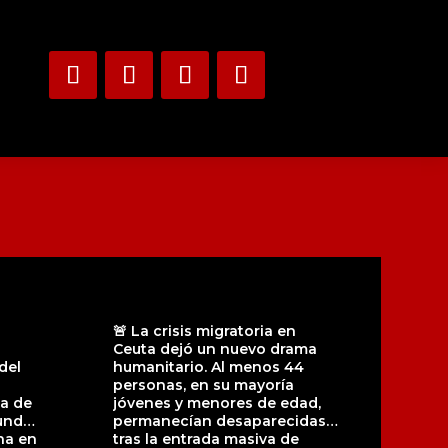
🚨 La crisis migratoria en
Ceuta dejó un nuevo drama
del
humanitario. Al menos 44
personas, en su mayoría
a de
jóvenes y menores de edad,
undo
permanecían desaparecidas
na en
tras la entrada masiva de