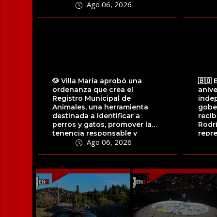
Ago 06, 2026
jugador...
🐶 Villa María aprobó una
🇧🇴 
ordenanza que crea el
anive
Registro Municipal de
indep
Animales, una herramienta
gobe
destinada a identificar a
recib
perros y gatos, promover la
Rodrí
tenencia responsable y
repre
Ago 06, 2026
facilitar la localización...
comu
resid