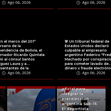
Ago 06, 2026
Ago 06, 2026
Qatar 2022,...
En el marco del 201°
🚨 Un tribunal federal de
rsario de la
Estados Unidos declaró
endencia de Bolivia, el
culpable al empresario
🇦🇷 El futbolista
rnador Ricardo Quintela
argentino Federico "Fred
ió al cónsul Santos
Machado por conspiraci
Tiziano Vera, de
guez Laura y a
para cometer lavado de
quince años y
sentantes de la
dinero y fraude electróni
oriundo de la
Ago 06, 2026
Ago 06, 2026
nidad boliviana
La decisión llegó luego...
localidad de
ente en...
Chepes, recibió la
convocatoria
oficial para
integrar la
preselección
argentina Sub-15.
El deportista