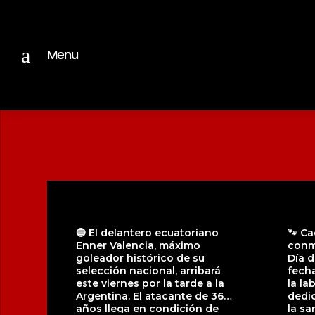
a
Menu
🔵 El delantero ecuatoriano
🐾 Ca
Enner Valencia, máximo
conm
goleador histórico de su
Día d
selección nacional, arribará
fecha
este viernes por la tarde a la
la la
Argentina. El atacante de 36
dedic
años llega en condición de
la sa