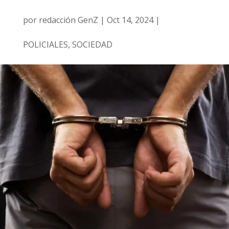
por
redacción GenZ
|
Oct 14, 2024
|
POLICIALES
,
SOCIEDAD