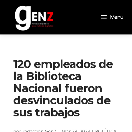
a
Menu
120 empleados de
la Biblioteca
Nacional fueron
desvinculados de
sus trabajos
por
redacción GenZ
|
Mar 28, 2024
|
POLÍTICA
,