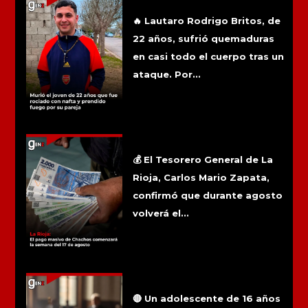
rociado con nafta y prendido fuego por
su pareja
🔥 Lautaro Rodrigo Britos, de
22 años, sufrió quemaduras
en casi todo el cuerpo tras un
ataque. Por...
La Rioja: El pago masivo de Chachos
comenzará la semana del 17 de
agosto
💰 El Tesorero General de La
Rioja, Carlos Mario Zapata,
confirmó que durante agosto
volverá el...
Reabrieron una causa por presunto
abuso sexual denunciado por un
adolescente de Famatina
🔴 Un adolescente de 16 años