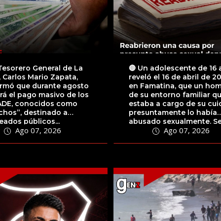
 Tesorero General de La
🔴 Un adolescente de 16
, Carlos Mario Zapata,
reveló el 16 de abril de 20
irmó que durante agosto
en Famatina, que un ho
rá el pago masivo de los
de su entorno familiar q
DE, conocidos como
estaba a cargo de su cu
chos”, destinado a
presuntamente lo había
ados públicos...
abusado sexualmente. S
Ago 07, 2026
Ago 07, 2026
su...