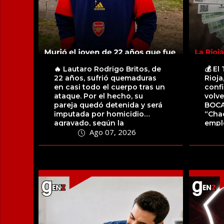
🔥 Lautaro Rodrigo Britos, de
💰 El
22 años, sufrió quemaduras
Rioja
en casi todo el cuerpo tras un
conf
ataque. Por el hecho, su
volve
pareja quedó detenida y será
BOCA
imputada por homicidio
“Cha
agravado, según la
emple
Ago 07, 2026
información...