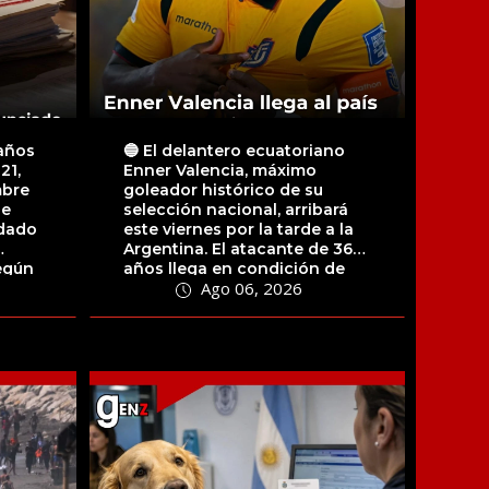
 años
🔵 El delantero ecuatoriano
21,
Enner Valencia, máximo
mbre
goleador histórico de su
ue
selección nacional, arribará
idado
este viernes por la tarde a la
Argentina. El atacante de 36
egún
años llega en condición de
Ago 06, 2026
jugador...