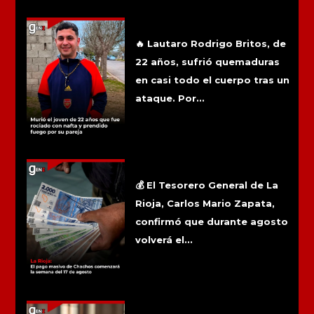
Más noticias
Murió el joven de 22 años que fue
rociado con nafta y prendido fuego por
su pareja
🔥 Lautaro Rodrigo Britos, de
22 años, sufrió quemaduras
en casi todo el cuerpo tras un
ataque. Por...
La Rioja: El pago masivo de Chachos
comenzará la semana del 17 de
agosto
💰 El Tesorero General de La
Rioja, Carlos Mario Zapata,
confirmó que durante agosto
volverá el...
Reabrieron una causa por presunto
abuso sexual denunciado por un