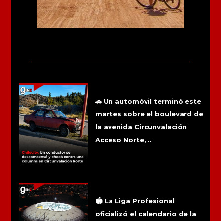
Más noticias
Chilecito: Un conductor se
descompensó y chocó contra una
columna en Circunvalación Norte
🚗 Un automóvil terminó este
martes sobre el boulevard de
la avenida Circunvalación
Acceso Norte,...
La final del Torneo Clausura ya tiene
sede: se jugará en el Estadio Único de
La Plata
🏟️ La Liga Profesional
oficializó el calendario de la