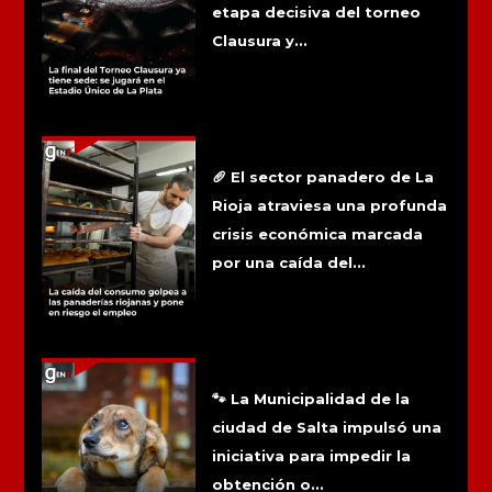
etapa decisiva del torneo
Clausura y...
La caída del consumo golpea a las
panaderías riojanas y pone en riesgo
el empleo
🥖 El sector panadero de La
Rioja atraviesa una profunda
crisis económica marcada
por una caída del...
Salta busca impedir que quienes
maltraten animales obtengan la
licencia de conducir
🐾 La Municipalidad de la
ciudad de Salta impulsó una
iniciativa para impedir la
obtención o...