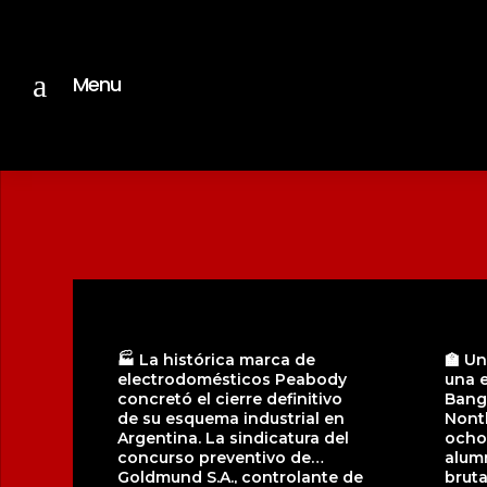
a
Menu
🏭 La histórica marca de
🏫 Un
electrodomésticos Peabody
una 
concretó el cierre definitivo
Bang 
de su esquema industrial en
Nonth
Argentina. La sindicatura del
ocho
concurso preventivo de
alumn
Goldmund S.A., controlante de
bruta