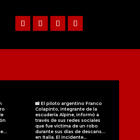
n
📸 El piloto argentino Franco
ro
Colapinto, integrante de la
de
escudería Alpine, informó a
ión
través de sus redes sociales
que fue víctima de un robo
ue
durante sus días de descanso
en Italia. El incidente...