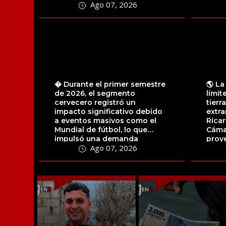
Ago 07, 2026
la...
� Durante el primer semestre
🌎 La
de 2026, el segmento
límit
cervecero registró un
tierr
impacto significativo debido
extra
a eventos masivos como el
Ricar
Mundial de fútbol, lo que
Cáma
impulsó una demanda
proy
Ago 07, 2026
sostenida a través de...
artícu