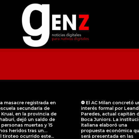
a masacre registrada en
⚽ El AC Milan concretó u
escuela secundaria de
interés formal por Leand
Kruai, en la provincia de
Paredes, actual capitán 
aburi, dejó un saldo de
Boca Juniors. La instituc
 personas muertas y 15
italiana elaboró una
os heridos tras un
propuesta económica q
l tiroteo ocurrido este...
será presentada en las