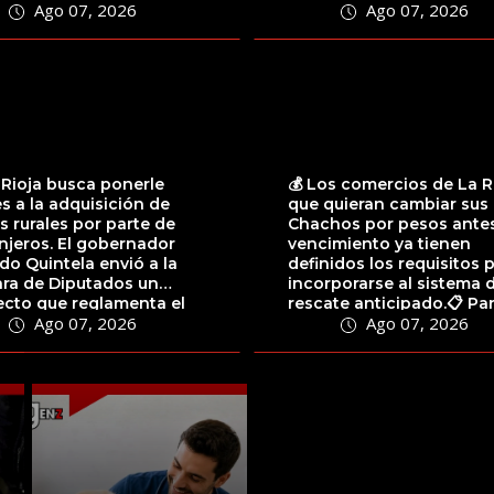
Ago 07, 2026
Ago 07, 2026
próximas horas tanto...
 Rioja busca ponerle
💰 Los comercios de La R
es a la adquisición de
que quieran cambiar sus
as rurales por parte de
Chachos por pesos antes
njeros. El gobernador
vencimiento ya tienen
do Quintela envió a la
definidos los requisitos 
ra de Diputados un
incorporarse al sistema 
ecto que reglamenta el
rescate anticipado.📋 Pa
Ago 07, 2026
Ago 07, 2026
lo 81...
acceder,...