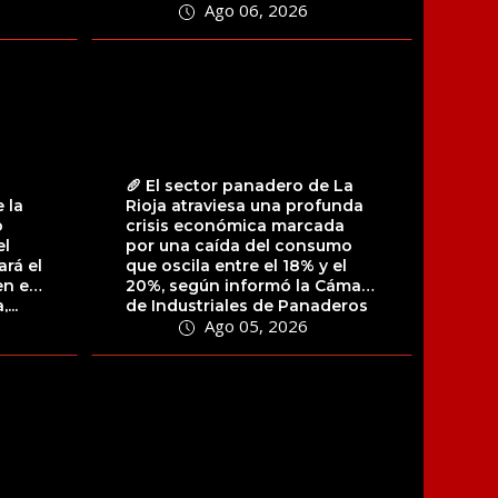
Ago 06, 2026
La decisión llegó luego...
🥖 El sector panadero de La
e la
Rioja atraviesa una profunda
o
crisis económica marcada
el
por una caída del consumo
ará el
que oscila entre el 18% y el
n el
20%, según informó la Cámara
...
de Industriales de Panaderos
Ago 05, 2026
de...