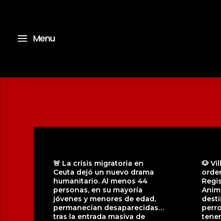
a
Menu
🚨 La crisis migratoria en
🐶 Vi
Ceuta dejó un nuevo drama
orde
humanitario. Al menos 44
Regis
personas, en su mayoría
Anim
jóvenes y menores de edad,
desti
permanecían desaparecidas
perro
tras la entrada masiva de
tene