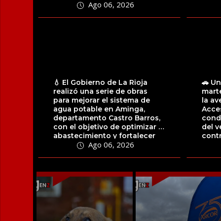
Ago 06, 2026
migrantes...
facili
💧 El Gobierno de La Rioja
🚗 Un
realizó una serie de obras
marte
para mejorar el sistema de
la av
agua potable en Aminga,
Acces
departamento Castro Barros,
condu
con el objetivo de optimizar el
del v
abastecimiento y fortalecer
contr
Ago 06, 2026
la...
alumb