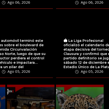
Ago 06, 2026
Ago 06, 2026
tar la localización...
comunidad boliviana
residente en...
 automóvil terminó este
🏟️ La Liga Profesional
s sobre el boulevard de
oficializó el calendario d
enida Circunvalación
etapa decisiva del torne
o Norte, luego de que su
Clausura y confirmó que 
ctor perdiera el control
partido definitorio se jug
ehículo e impactara
sábado 12 de diciembre e
a un pilar del
Estadio Único de La Plata,
Ago 05, 2026
Ago 05, 2026
rado...