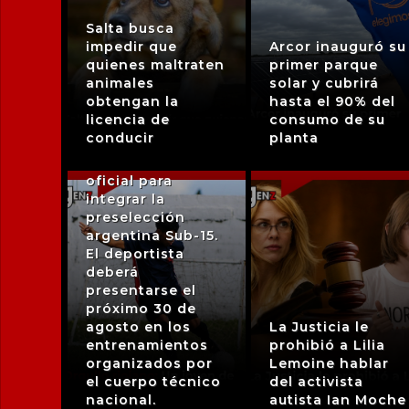
Salta busca
impedir que
Arcor inauguró su
🇦🇷 El futbolista
quienes maltraten
primer parque
Tiziano Vera, de
animales
solar y cubrirá
quince años y
obtengan la
hasta el 90% del
oriundo de la
licencia de
consumo de su
localidad de
conducir
planta
Chepes, recibió la
convocatoria
oficial para
integrar la
preselección
argentina Sub-15.
El deportista
deberá
presentarse el
próximo 30 de
agosto en los
La Justicia le
entrenamientos
prohibió a Lilia
organizados por
Lemoine hablar
el cuerpo técnico
del activista
nacional.
autista Ian Moche