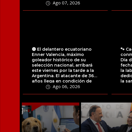
Ago 07, 2026
Sindical de Universidades...
infor
🔵 El delantero ecuatoriano
🐾 Ca
Enner Valencia, máximo
conm
goleador histórico de su
Día d
selección nacional, arribará
fecha
este viernes por la tarde a la
la la
Argentina. El atacante de 36
dedic
años llega en condición de
la sa
Ago 06, 2026
jugador...