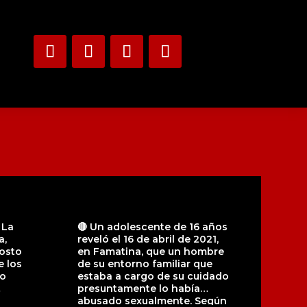
 La
🔴 Un adolescente de 16 años
a,
reveló el 16 de abril de 2021,
osto
en Famatina, que un hombre
e los
de su entorno familiar que
mo
estaba a cargo de su cuidado
presuntamente lo había
abusado sexualmente. Según