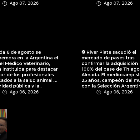
Ago 07, 2026
Ago 07, 2026
mación...
da 6 de agosto se
⚽️ River Plate sacudió el
emora en la Argentina el
mercado de pases tras
el Médico Veterinario,
confirmar la adquisición 
 instituida para destacar
100% del pase de Thiago
bor de los profesionales
Almada. El mediocampist
ados a la salud animal,
25 años, campeón del m
nidad pública y la...
con la Selección Argenti
Ago 06, 2026
Ago 06, 2026
Qatar 2022,...