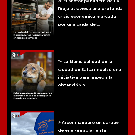
🥖 El sector panadero de La
Rioja atraviesa una profunda
crisis económica marcada
por una caída del...
Salta busca impedir que quienes
maltraten animales obtengan la
licencia de conducir
🐾 La Municipalidad de la
ciudad de Salta impulsó una
iniciativa para impedir la
obtención o...
Arcor inauguró su primer parque solar
y cubrirá hasta el 90% del consumo de
su planta
⚡ Arcor inauguró un parque
de energía solar en la