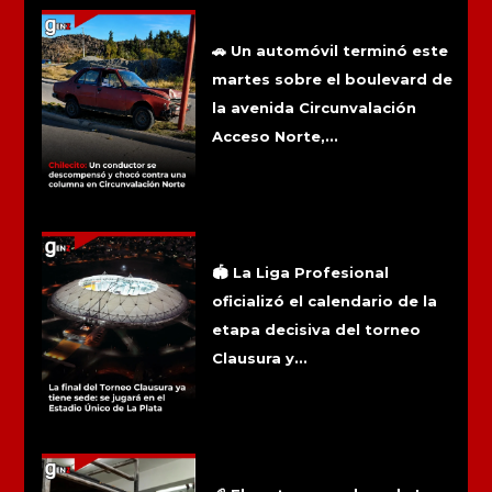
Más noticias
Chilecito: Un conductor se
descompensó y chocó contra una
columna en Circunvalación Norte
🚗 Un automóvil terminó este
martes sobre el boulevard de
la avenida Circunvalación
Acceso Norte,...
La final del Torneo Clausura ya tiene
sede: se jugará en el Estadio Único de
La Plata
🏟️ La Liga Profesional
oficializó el calendario de la
etapa decisiva del torneo
Clausura y...
La caída del consumo golpea a las
panaderías riojanas y pone en riesgo
el empleo