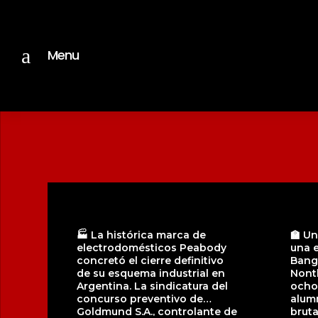
a
Menu
🏭 La histórica marca de
🏫 Un
electrodomésticos Peabody
una 
concretó el cierre definitivo
Bang 
de su esquema industrial en
Nonth
Argentina. La sindicatura del
ocho
concurso preventivo de
alumn
Goldmund S.A., controlante de
bruta