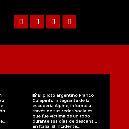
n
📸 El piloto argentino Franco
ro
Colapinto, integrante de la
de
escudería Alpine, informó a
ión
través de sus redes sociales
que fue víctima de un robo
ue
durante sus días de descanso
en Italia. El incidente...