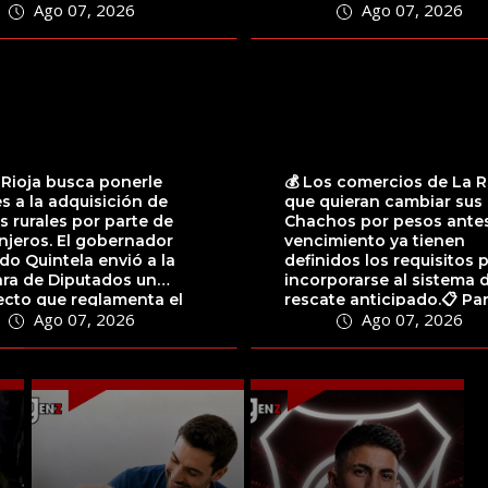
Ago 07, 2026
Ago 07, 2026
próximas horas tanto...
 Rioja busca ponerle
💰 Los comercios de La R
es a la adquisición de
que quieran cambiar sus
as rurales por parte de
Chachos por pesos antes
njeros. El gobernador
vencimiento ya tienen
do Quintela envió a la
definidos los requisitos 
ra de Diputados un
incorporarse al sistema 
ecto que reglamenta el
rescate anticipado.📋 Pa
Ago 07, 2026
Ago 07, 2026
lo 81...
acceder,...