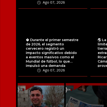
Ago 07, 2026
la...
� Durante el primer semestre
🌎 La
de 2026, el segmento
límit
cervecero registró un
tierr
impacto significativo debido
extra
a eventos masivos como el
Ricar
Mundial de fútbol, lo que
Cáma
impulsó una demanda
proy
Ago 07, 2026
sostenida a través de...
artícu