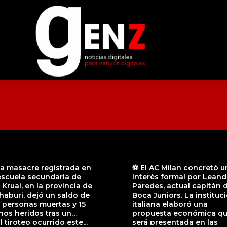
a masacre registrada en
⚽ El AC Milan concretó u
escuela secundaria de
interés formal por Leand
Kruai, en la provincia de
Paredes, actual capitán 
aburi, dejó un saldo de
Boca Juniors. La instituc
 personas muertas y 15
italiana elaboró una
os heridos tras un
propuesta económica q
l tiroteo ocurrido este...
será presentada en las