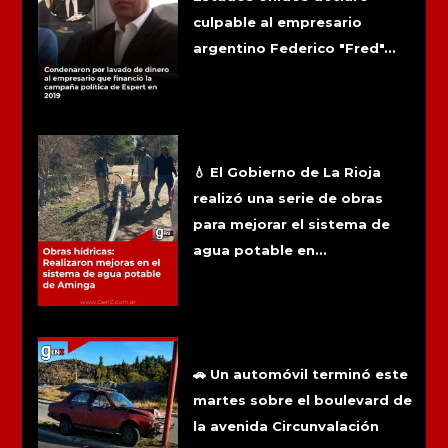
culpable al empresario
argentino Federico "Fred"...
Obras hídricas: Realizaron mejoras
en el sistema de agua potable de
Aminga
💧 El Gobierno de La Rioja
realizó una serie de obras
para mejorar el sistema de
agua potable en...
Chilecito: Un conductor se
descompensó y chocó contra una
columna en Circunvalación Norte
🚗 Un automóvil terminó este
martes sobre el boulevard de
la avenida Circunvalación