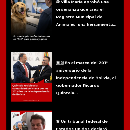
🐶 Villa María aprobó una
ordenanza que crea el
Registro Municipal de
Animales, una herramienta...
Quintela recibió a la comunidad
boliviana por los 201 años de la
independencia de Bolivia
🇧🇴 En el marco del 201°
aniversario de la
independencia de Bolivia, el
gobernador Ricardo
Quintela...
Condenaron por lavado de dinero al
empresario que financió la campaña
política de Espert en 2019
🚨 Un tribunal federal de
Estados Unidos declaró