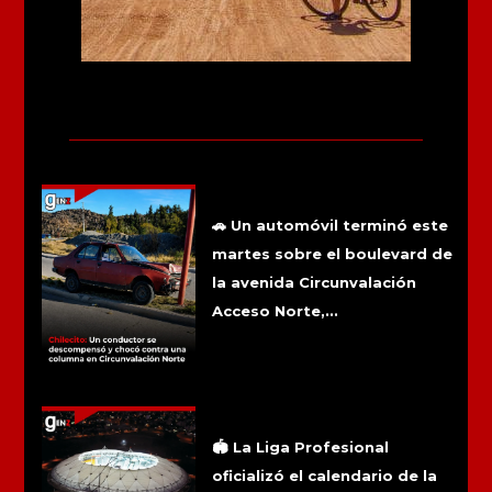
Más noticias
Chilecito: Un conductor se
descompensó y chocó contra una
columna en Circunvalación Norte
🚗 Un automóvil terminó este
martes sobre el boulevard de
la avenida Circunvalación
Acceso Norte,...
La final del Torneo Clausura ya tiene
sede: se jugará en el Estadio Único de
La Plata
🏟️ La Liga Profesional
oficializó el calendario de la