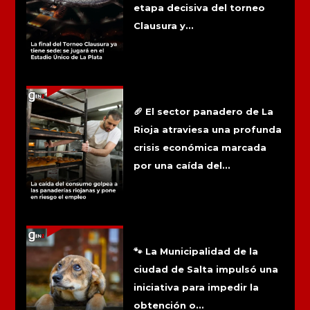
etapa decisiva del torneo
Clausura y...
La caída del consumo golpea a las
panaderías riojanas y pone en riesgo
el empleo
🥖 El sector panadero de La
Rioja atraviesa una profunda
crisis económica marcada
por una caída del...
Salta busca impedir que quienes
maltraten animales obtengan la
licencia de conducir
🐾 La Municipalidad de la
ciudad de Salta impulsó una
iniciativa para impedir la
obtención o...