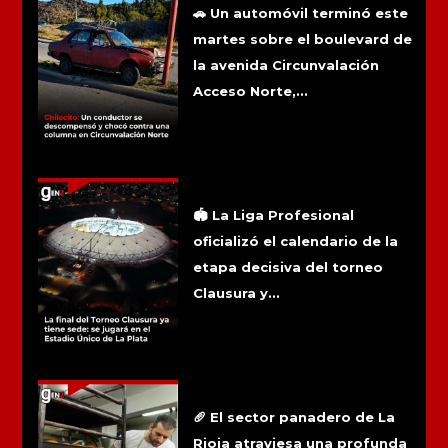
🚗 Un automóvil terminó este
martes sobre el boulevard de
la avenida Circunvalación
Acceso Norte,...
La final del Torneo Clausura ya tiene
sede: se jugará en el Estadio Único de
La Plata
🏟️ La Liga Profesional
oficializó el calendario de la
etapa decisiva del torneo
Clausura y...
La caída del consumo golpea a las
panaderías riojanas y pone en riesgo
el empleo
🥖 El sector panadero de La
Rioja atraviesa una profunda