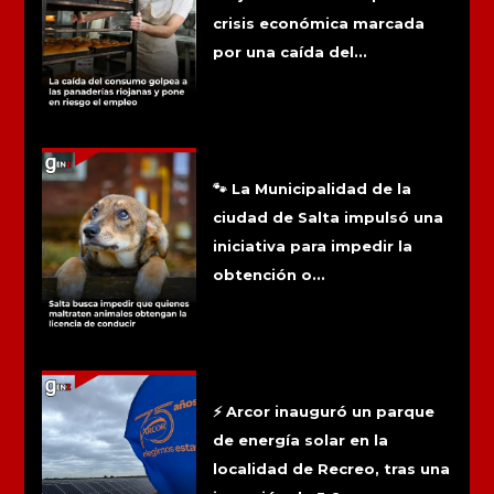
crisis económica marcada
por una caída del...
Salta busca impedir que quienes
maltraten animales obtengan la
licencia de conducir
🐾 La Municipalidad de la
ciudad de Salta impulsó una
iniciativa para impedir la
obtención o...
Arcor inauguró su primer parque solar
y cubrirá hasta el 90% del consumo de
su planta
⚡ Arcor inauguró un parque
de energía solar en la
localidad de Recreo, tras una